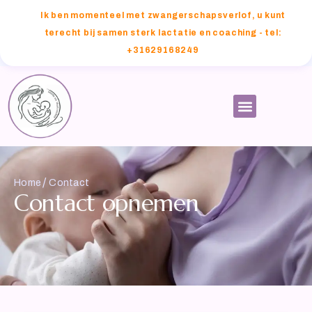
Ik ben momenteel met zwangerschapsverlof, u kunt
terecht bij samen sterk lactatie en coaching - tel:
+31629168249
/
Home
Contact
Contact opnemen